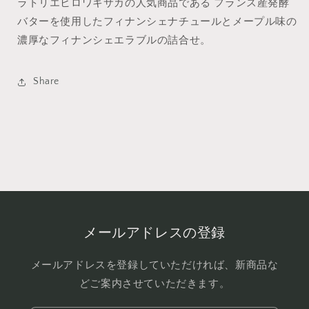
ラトリエヒロワキサカの人気商品である フランス産発酵
量
量
バターを使用したフィナンシェナチュールとメープル味の
を
を
濃厚なフィナンシェエラブルの詰合せ。
減
増
ら
や
す
す
Share
メールアドレスの登録
メールアドレスを登録していただければ、新商品な
どご案内させていただきます。