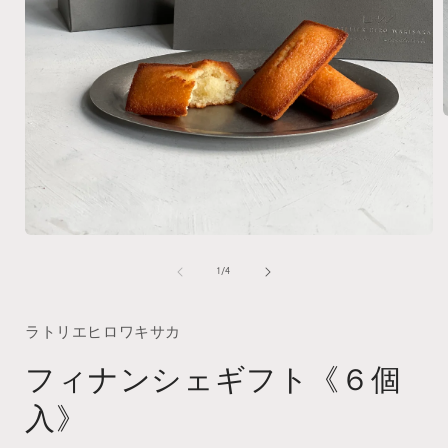
モ
ー
の
1
/
4
ダ
(
ル
で
ラトリエヒロワキサカ
メ
デ
フィナンシェギフト《６個
ィ
ア
入》
(1)
を
開