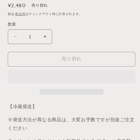
く
通
¥2,480
売り切れ
常
税込
配送料
はチェックアウト時に計算されます。
価
数量
格
フ
フ
ィ
ィ
ナ
ナ
売り切れ
ン
ン
シ
シ
ェ
ェ
ギ
ギ
フ
フ
ト
ト
【冷蔵発送】
《６
《６
個
個
※発送方法が異なる商品は、大変お手数ですが別途ご注文
入》
入》
ください
の
の
数
数