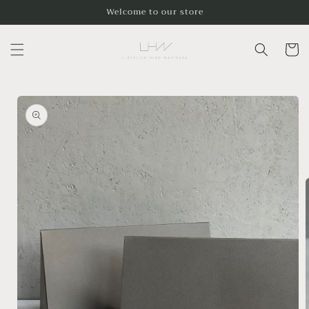
コンテ
Welcome to our store
ンツに
進む
カ
ー
ト
商品情
報にス
キップ